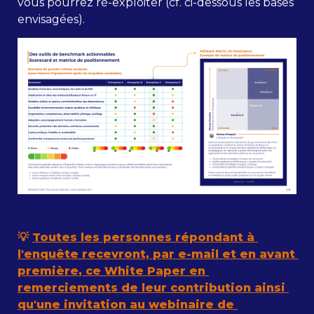
vous pourrez ré-exploiter (cf. ci-dessous les bases 
envisagées).
💡 
Toutes les personnes répondant à 
l'enquête recevront, 
par e-mail et en avant 
première
,
 ce White Paper en 
remerciements de leur contribution ainsi 
qu'une invitation au webinaire de 