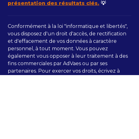
présentation des résultats clés.
💡
Conformément à la loi "informatique et libertés", 
vous disposez d'un droit d'accès, de rectification 
et d'effacement de vos données à caractère 
personnel, à tout moment. Vous pouvez 
également vous opposer à leur traitement à des 
fins commerciales par AdVaes ou par ses 
partenaires. Pour exercer vos droits, écrivez à 
ask@advaes.com. Nous vous invitons à consulter 
la Politique de Confidentialité d'AdVaes SAS en 
cliquant 
ici
.
Copyright AdVaes - Tous droits réservés - 
www.advaes.com